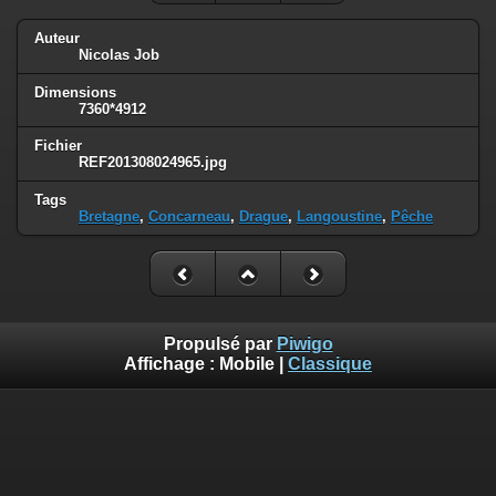
Auteur
Nicolas Job
Dimensions
7360*4912
Fichier
REF201308024965.jpg
Tags
Bretagne
,
Concarneau
,
Drague
,
Langoustine
,
Pêche
Propulsé par
Piwigo
Affichage :
Mobile
|
Classique