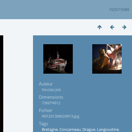
1025/15389
Auteur
Nicolas Job
Dimensions
7360*4912
Fichier
REF201308024913.jpg
Tags
Bretagne
,
Concarneau
,
Drague
,
Langoustine
,