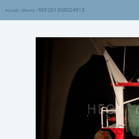
REF201308024913
Accueil
/
Albums
/