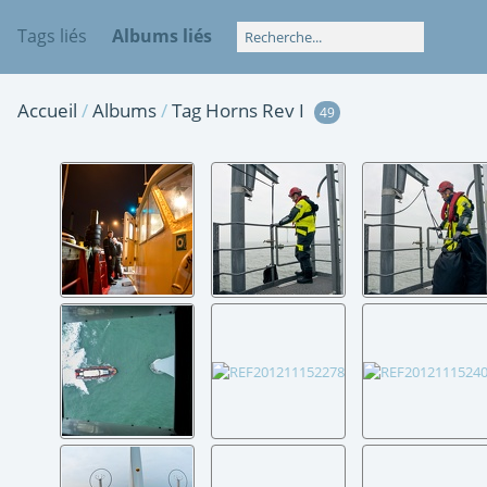
Tags liés
Albums liés
Accueil
/
Albums
/
Tag
Horns Rev I
49