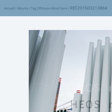
REF201503213884
Accueil
/
Albums
/
Tag
Offshore Wind Farm
/