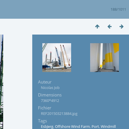
188/1011
Auteur
Nicolas Job
Dimensions
7360*4912
Fichier
REF201503213884.jpg
Tags
EsbJerg
,
Offshore Wind Farm
,
Port
,
Windmill