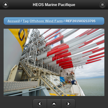
HEOS Marine Pacifique
Accueil
/
Tag
Offshore Wind Farm
/
REF201503213705