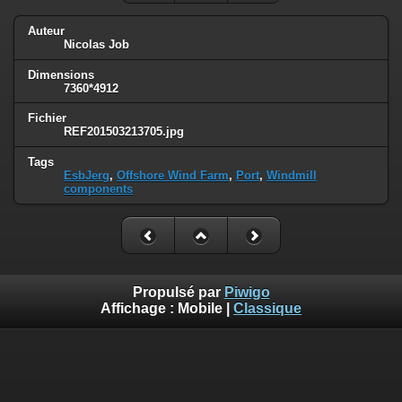
Auteur
Nicolas Job
Dimensions
7360*4912
Fichier
REF201503213705.jpg
Tags
EsbJerg
,
Offshore Wind Farm
,
Port
,
Windmill
components
Propulsé par
Piwigo
Affichage :
Mobile
|
Classique