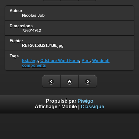
Auteur
Nicolas Job
Dimensions
7360*4912
Fichier
REF201503213438.jpg
Tags
EsbJerg
,
Offshore Wind Farm
,
Port
,
Windmill
components
Propulsé par
Piwigo
Affichage :
Mobile
|
Classique