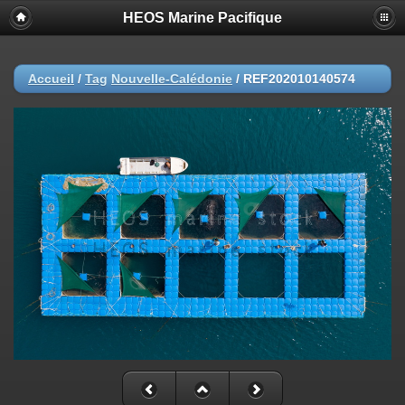
HEOS Marine Pacifique
Accueil
/
Tag
Nouvelle-Calédonie
/
REF202010140574