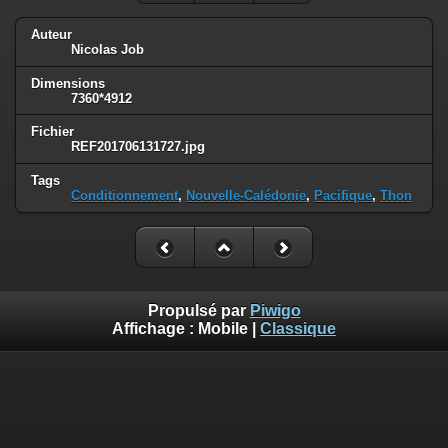
Auteur
Nicolas Job
Dimensions
7360*4912
Fichier
REF201706131727.jpg
Tags
Conditionnement
,
Nouvelle-Calédonie
,
Pacifique
,
Thon
Propulsé par
Piwigo
Affichage :
Mobile
|
Classique