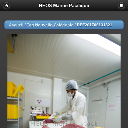
HEOS Marine Pacifique
Accueil
/
Tag
Nouvelle-Calédonie
/
REF201706131321