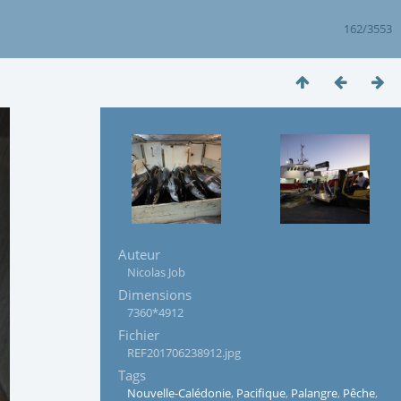
162/3553
Auteur
Nicolas Job
Dimensions
7360*4912
Fichier
REF201706238912.jpg
Tags
Nouvelle-Calédonie
,
Pacifique
,
Palangre
,
Pêche
,