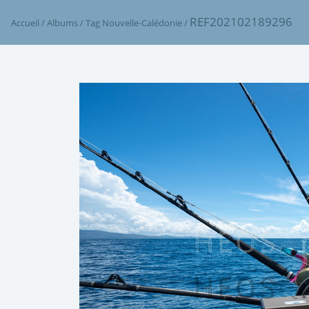
REF202102189296
Accueil
/
Albums
/
Tag
Nouvelle-Calédonie
/