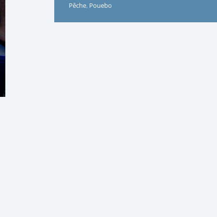
Pêche
,
Pouebo