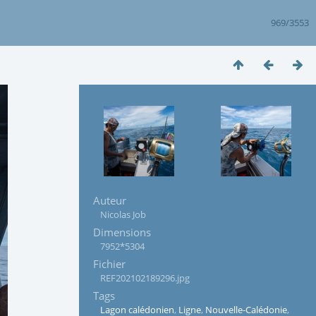
969/3553
Auteur
Nicolas Job
Dimensions
7952*5304
Fichier
REF202102189296.jpg
Tags
Lagon calédonien
,
Ligne
,
Nouvelle-Calédonie
,