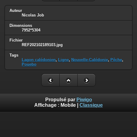
Auteur
Nicolas Job
Dimensions
7952*5304
Fichier
REF202102189103.jpg
Tags
Lagon calédonien
,
Ligne
,
Nouvelle-Calédonie
,
Pêche
,
Pouebo
Propulsé par
Piwigo
Affichage :
Mobile
|
Classique