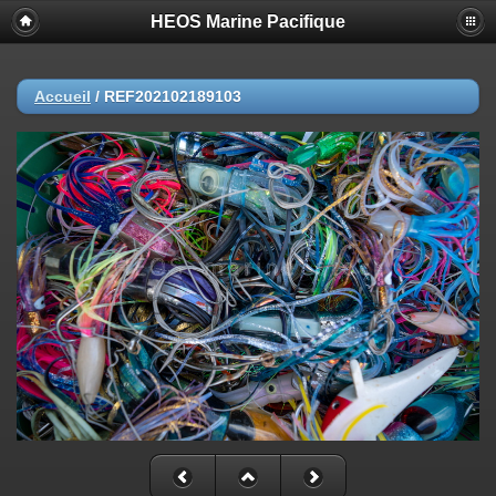
HEOS Marine Pacifique
Accueil
/
REF202102189103