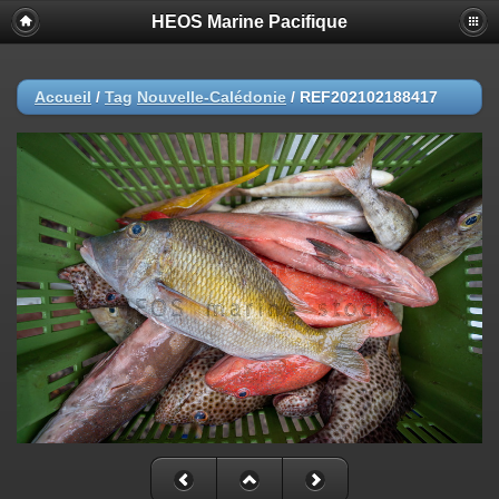
HEOS Marine Pacifique
Accueil
/
Tag
Nouvelle-Calédonie
/
REF202102188417