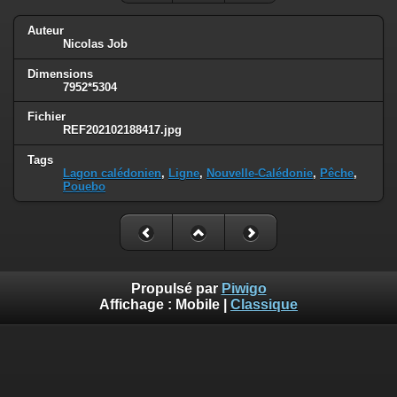
Auteur
Nicolas Job
Dimensions
7952*5304
Fichier
REF202102188417.jpg
Tags
Lagon calédonien
,
Ligne
,
Nouvelle-Calédonie
,
Pêche
,
Pouebo
Propulsé par
Piwigo
Affichage :
Mobile
|
Classique