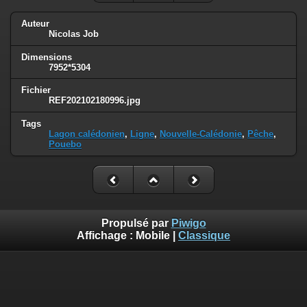
Auteur
Nicolas Job
Dimensions
7952*5304
Fichier
REF202102180996.jpg
Tags
Lagon calédonien
,
Ligne
,
Nouvelle-Calédonie
,
Pêche
,
Pouebo
Propulsé par
Piwigo
Affichage :
Mobile
|
Classique