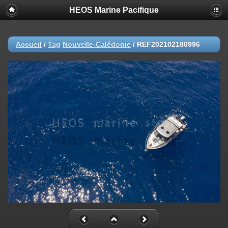
HEOS Marine Pacifique
Accueil
/
Tag
Nouvelle-Calédonie
/
REF202102180996