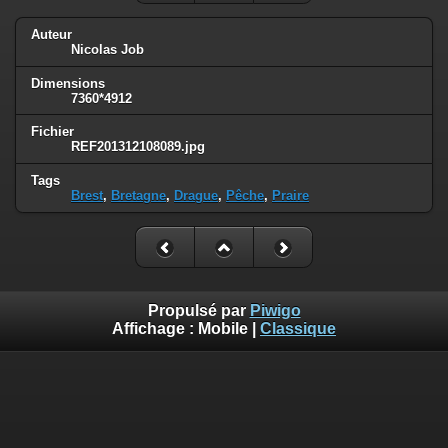
Auteur
Nicolas Job
Dimensions
7360*4912
Fichier
REF201312108089.jpg
Tags
Brest
,
Bretagne
,
Drague
,
Pêche
,
Praire
Propulsé par
Piwigo
Affichage :
Mobile
|
Classique