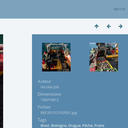
99/119
Auteur
Nicolas Job
Dimensions
7360*4912
Fichier
REF201312107601.jpg
Tags
Brest
,
Bretagne
,
Drague
,
Pêche
,
Praire