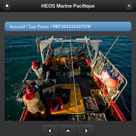
HEOS Marine Pacifique
Accueil
/
Tag
Praire
/
REF201312107578