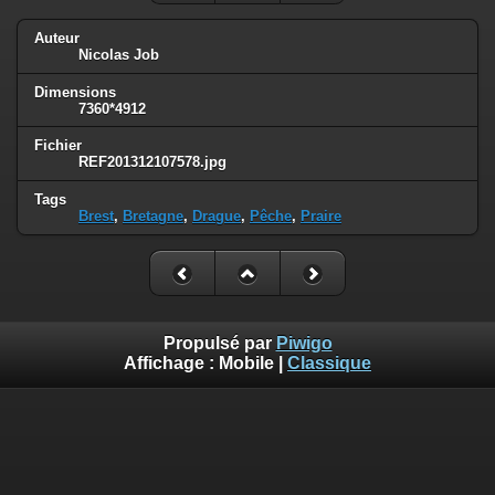
Auteur
Nicolas Job
Dimensions
7360*4912
Fichier
REF201312107578.jpg
Tags
Brest
,
Bretagne
,
Drague
,
Pêche
,
Praire
Propulsé par
Piwigo
Affichage :
Mobile
|
Classique