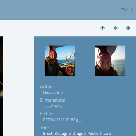
77/119
Auteur
Nicolas Job
Dimensions
7360*4912
Fichier
REF201312107158.jpg
Tags
Brest
,
Bretagne
,
Drague
,
Pêche
,
Praire