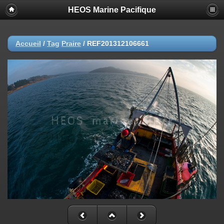
HEOS Marine Pacifique
Accueil
/
Tag
Praire
/
REF201312106661