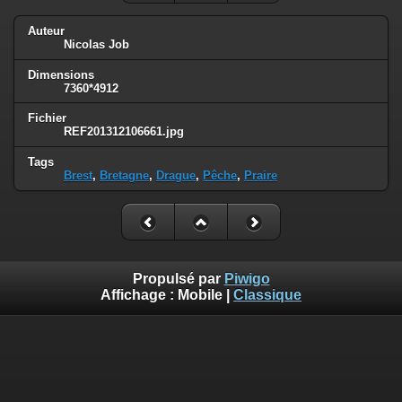
Auteur
Nicolas Job
Dimensions
7360*4912
Fichier
REF201312106661.jpg
Tags
Brest
,
Bretagne
,
Drague
,
Pêche
,
Praire
Propulsé par
Piwigo
Affichage :
Mobile
|
Classique