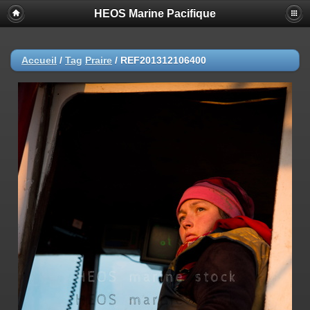
HEOS Marine Pacifique
Accueil
/
Tag
Praire
/
REF201312106400