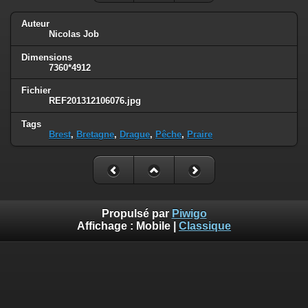
Auteur
Nicolas Job
Dimensions
7360*4912
Fichier
REF201312106076.jpg
Tags
Brest
,
Bretagne
,
Drague
,
Pêche
,
Praire
Propulsé par
Piwigo
Affichage :
Mobile
|
Classique