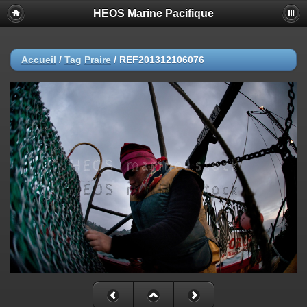
HEOS Marine Pacifique
Accueil
/
Tag
Praire
/
REF201312106076