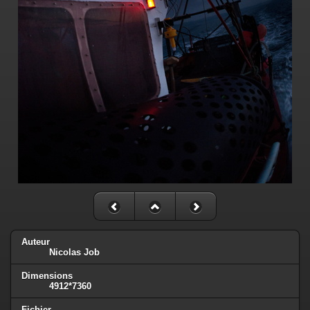
Auteur
Nicolas Job
Dimensions
4912*7360
Fichier