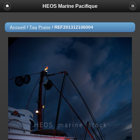
HEOS Marine Pacifique
Accueil
/
Tag
Praire
/
REF201312106004