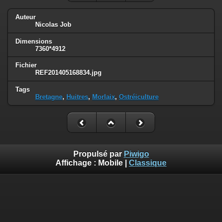
Auteur
Nicolas Job
Dimensions
7360*4912
Fichier
REF201405168834.jpg
Tags
Bretagne
,
Huitres
,
Morlaix
,
Ostréiculture
Propulsé par
Piwigo
Affichage :
Mobile
|
Classique