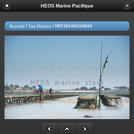
HEOS Marine Pacifique
Accueil
/
Tag
Huitres
/
REF201405168834