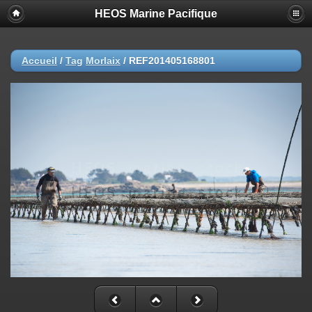
HEOS Marine Pacifique
Accueil
/
Tag
Morlaix
/
REF201405168801