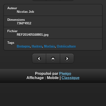
Auteur
Nicolas Job
Dimensions
7360*4912
Fichier
REF201405168801.jpg
Tags
Bretagne
,
Huitres
,
Morlaix
,
Ostréiculture
Propulsé par
Piwigo
Affichage :
Mobile
|
Classique