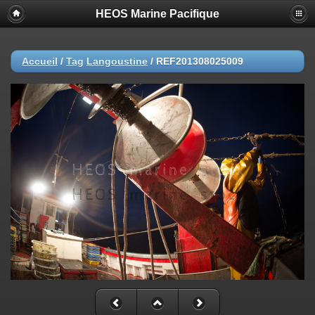
HEOS Marine Pacifique
Accueil
/
Tag
Langoustine
/
REF201308025009