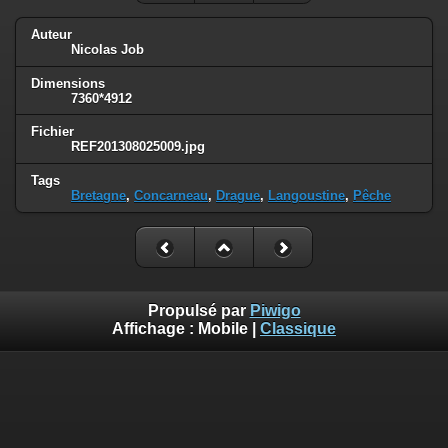
Auteur
Nicolas Job
Dimensions
7360*4912
Fichier
REF201308025009.jpg
Tags
Bretagne
,
Concarneau
,
Drague
,
Langoustine
,
Pêche
Propulsé par
Piwigo
Affichage :
Mobile
|
Classique