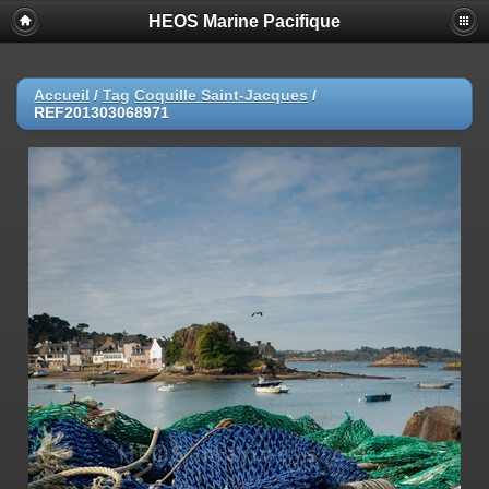
HEOS Marine Pacifique
Accueil
/
Tag
Coquille Saint-Jacques
/
REF201303068971