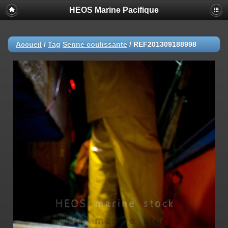
HEOS Marine Pacifique
Accueil
/
Tag
Senne coulissante
/
REF201309188998