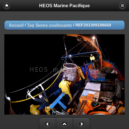
HEOS Marine Pacifique
Accueil
/
Tag
Senne coulissante
/
REF201309188668