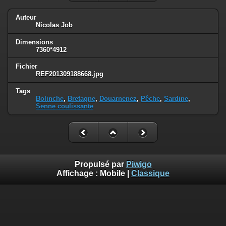
Auteur
Nicolas Job
Dimensions
7360*4912
Fichier
REF201309188668.jpg
Tags
Bolinche
,
Bretagne
,
Douarnenez
,
Pêche
,
Sardine
,
Senne coulissante
Propulsé par
Piwigo
Affichage :
Mobile
|
Classique