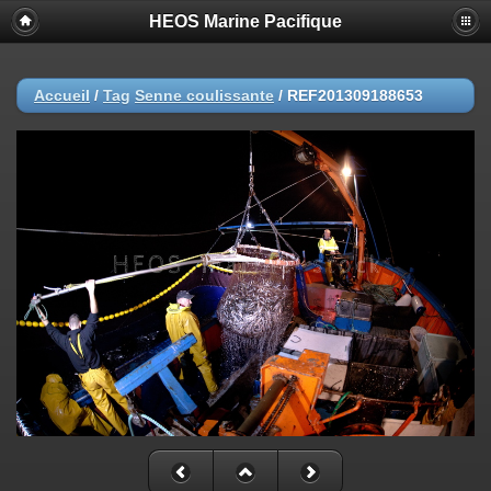
HEOS Marine Pacifique
Accueil
/
Tag
Senne coulissante
/
REF201309188653