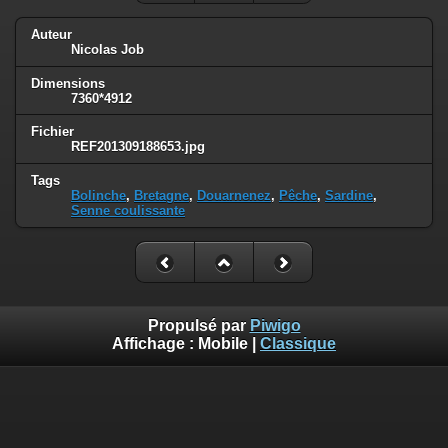
Auteur
Nicolas Job
Dimensions
7360*4912
Fichier
REF201309188653.jpg
Tags
Bolinche
,
Bretagne
,
Douarnenez
,
Pêche
,
Sardine
,
Senne coulissante
Propulsé par
Piwigo
Affichage :
Mobile
|
Classique