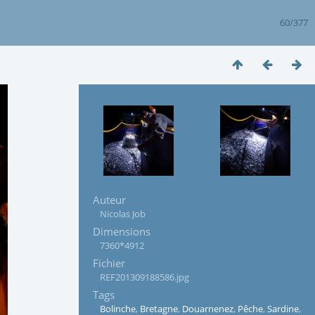
60/377
Auteur
Nicolas Job
Dimensions
7360*4912
Fichier
REF201309188586.jpg
Tags
Bolinche
,
Bretagne
,
Douarnenez
,
Pêche
,
Sardine
,