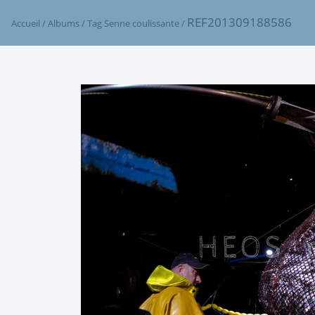
REF201309188586
Accueil
/
Albums
/
Tag
Senne coulissante
/