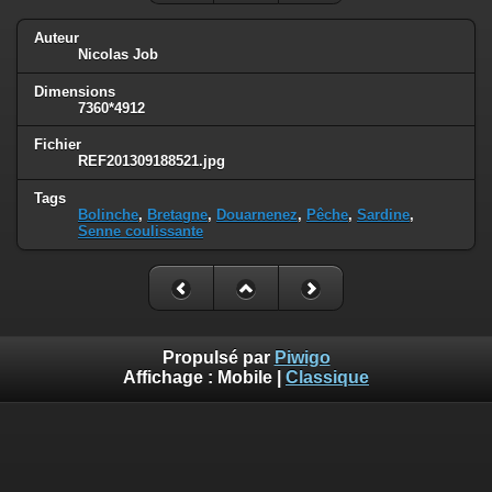
Auteur
Nicolas Job
Dimensions
7360*4912
Fichier
REF201309188521.jpg
Tags
Bolinche
,
Bretagne
,
Douarnenez
,
Pêche
,
Sardine
,
Senne coulissante
Propulsé par
Piwigo
Affichage :
Mobile
|
Classique