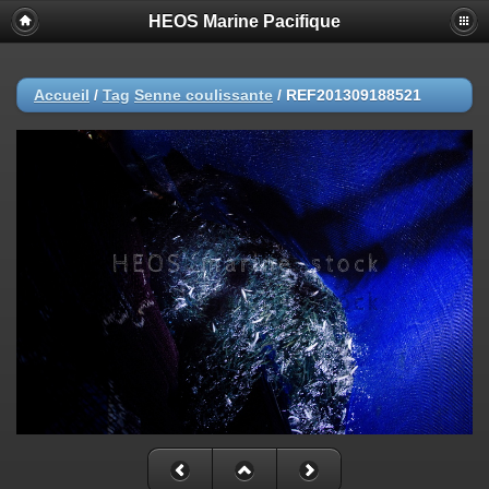
HEOS Marine Pacifique
Accueil
/
Tag
Senne coulissante
/
REF201309188521