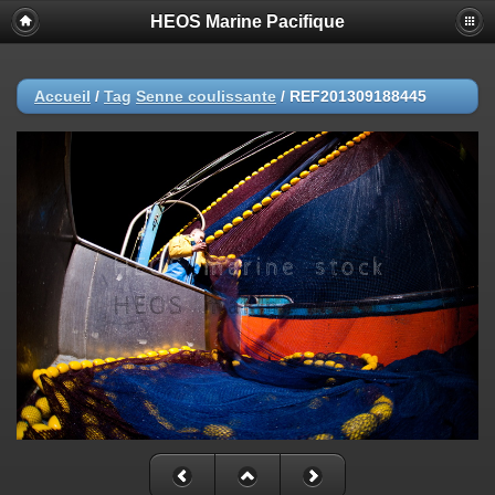
HEOS Marine Pacifique
Accueil
/
Tag
Senne coulissante
/
REF201309188445