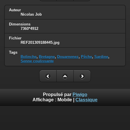
Auteur
Nicolas Job
Dimensions
7360*4912
Fichier
REF201309188445.jpg
Tags
Bolinche
,
Bretagne
,
Douarnenez
,
Pêche
,
Sardine
,
Senne coulissante
Propulsé par
Piwigo
Affichage :
Mobile
|
Classique