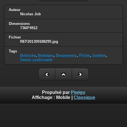
Auteur
Nicolas Job
Dimensions
7360*4912
Fichier
REF201309188295.jpg
Tags
Bolinche
,
Bretagne
,
Douarnenez
,
Pêche
,
Sardine
,
Senne coulissante
Propulsé par
Piwigo
Affichage :
Mobile
|
Classique