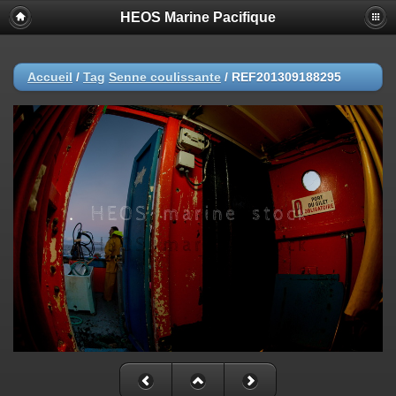
HEOS Marine Pacifique
Accueil
/
Tag
Senne coulissante
/
REF201309188295