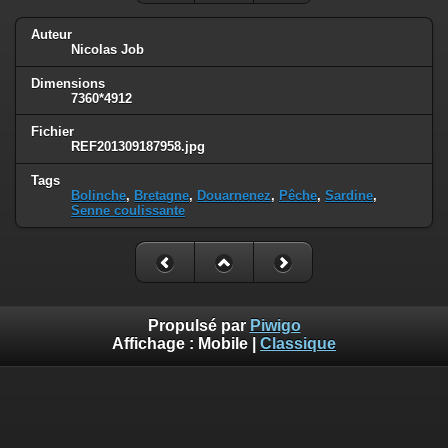
Auteur
Nicolas Job
Dimensions
7360*4912
Fichier
REF201309187958.jpg
Tags
Bolinche
,
Bretagne
,
Douarnenez
,
Pêche
,
Sardine
,
Senne coulissante
Propulsé par
Piwigo
Affichage :
Mobile
|
Classique