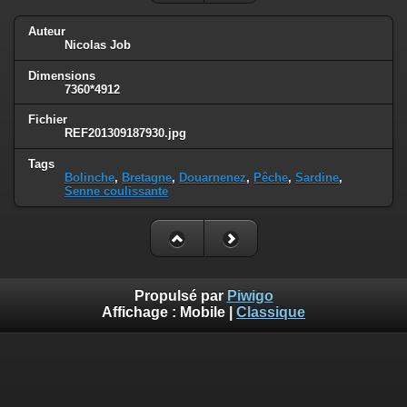
Auteur
Nicolas Job
Dimensions
7360*4912
Fichier
REF201309187930.jpg
Tags
Bolinche
,
Bretagne
,
Douarnenez
,
Pêche
,
Sardine
,
Senne coulissante
Propulsé par
Piwigo
Affichage :
Mobile
|
Classique