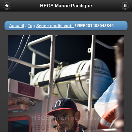
HEOS Marine Pacifique
Accueil
/
Tag
Senne coulissante
/
REF201408043840