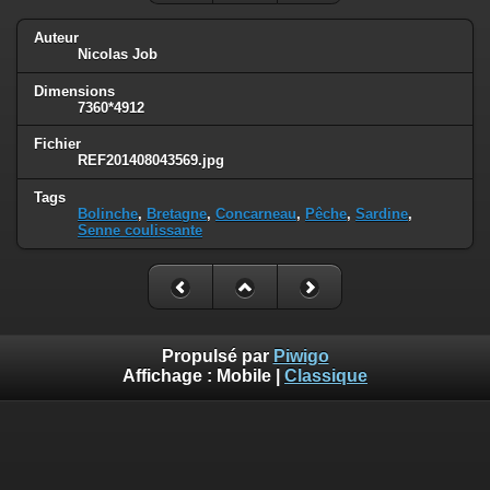
Auteur
Nicolas Job
Dimensions
7360*4912
Fichier
REF201408043569.jpg
Tags
Bolinche
,
Bretagne
,
Concarneau
,
Pêche
,
Sardine
,
Senne coulissante
Propulsé par
Piwigo
Affichage :
Mobile
|
Classique