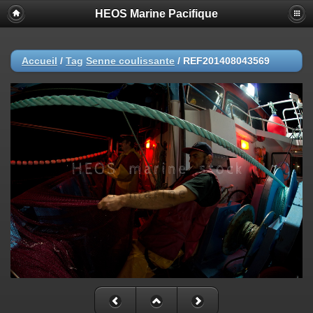
HEOS Marine Pacifique
Accueil
/
Tag
Senne coulissante
/
REF201408043569