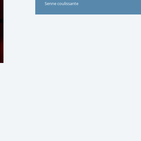
Senne coulissante