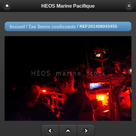
HEOS Marine Pacifique
Accueil
/
Tag
Senne coulissante
/
REF201408043455