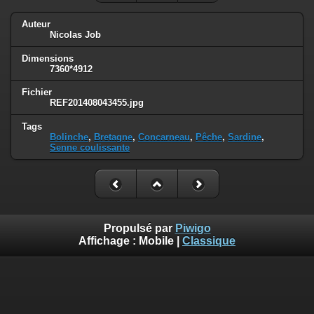
Auteur
Nicolas Job
Dimensions
7360*4912
Fichier
REF201408043455.jpg
Tags
Bolinche
,
Bretagne
,
Concarneau
,
Pêche
,
Sardine
,
Senne coulissante
Propulsé par
Piwigo
Affichage :
Mobile
|
Classique