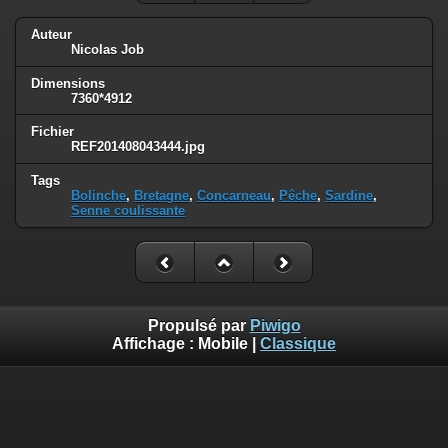
Auteur
Nicolas Job
Dimensions
7360*4912
Fichier
REF201408043444.jpg
Tags
Bolinche
,
Bretagne
,
Concarneau
,
Pêche
,
Sardine
,
Senne coulissante
Propulsé par
Piwigo
Affichage :
Mobile
|
Classique