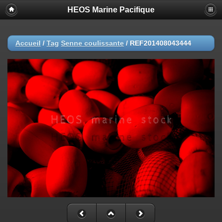
HEOS Marine Pacifique
Accueil
/
Tag
Senne coulissante
/
REF201408043444