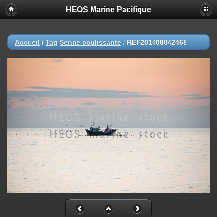
HEOS Marine Pacifique
Accueil
/
Tag
Senne coulissante
/
REF201408042468