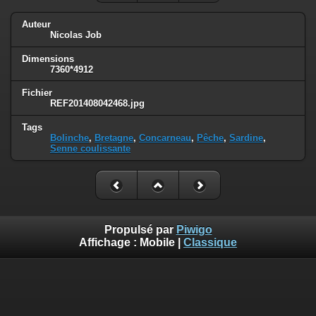
Auteur
Nicolas Job
Dimensions
7360*4912
Fichier
REF201408042468.jpg
Tags
Bolinche
,
Bretagne
,
Concarneau
,
Pêche
,
Sardine
,
Senne coulissante
Propulsé par
Piwigo
Affichage :
Mobile
|
Classique