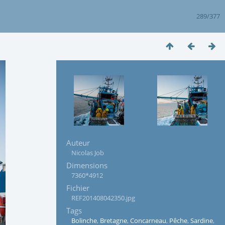
289/377
Auteur
Nicolas Job
Dimensions
7360*4912
Fichier
REF201408042350.jpg
Tags
Bolinche
,
Bretagne
,
Concarneau
,
Pêche
,
Sardine
,