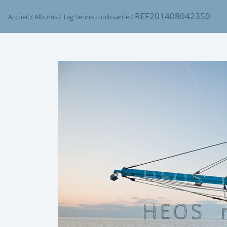
REF201408042350
Accueil
/
Albums
/
Tag
Senne coulissante
/