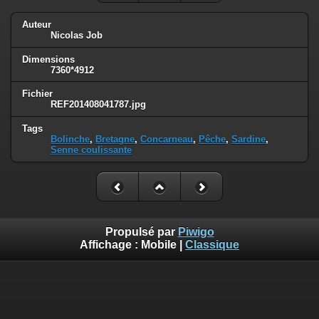
Auteur
Nicolas Job
Dimensions
7360*4912
Fichier
REF201408041787.jpg
Tags
Bolinche
,
Bretagne
,
Concarneau
,
Pêche
,
Sardine
,
Senne coulissante
Propulsé par
Piwigo
Affichage :
Mobile
|
Classique