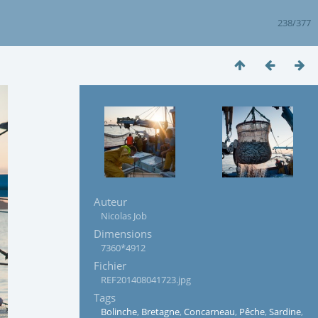
238/377
Auteur
Nicolas Job
Dimensions
7360*4912
Fichier
REF201408041723.jpg
Tags
Bolinche
,
Bretagne
,
Concarneau
,
Pêche
,
Sardine
,