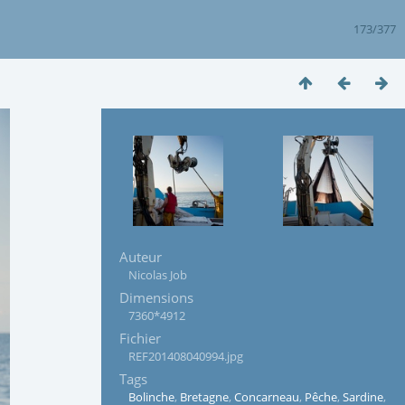
173/377
Auteur
Nicolas Job
Dimensions
7360*4912
Fichier
REF201408040994.jpg
Tags
Bolinche
,
Bretagne
,
Concarneau
,
Pêche
,
Sardine
,