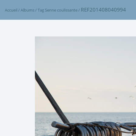
REF201408040994
Accueil
/
Albums
/
Tag
Senne coulissante
/