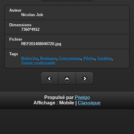
Auteur
Nicolas Job
Dimensions
7360*4912
Fichier
REF201408040720.jpg
Tags
Bolinche
,
Bretagne
,
Concarneau
,
Pêche
,
Sardine
,
Senne coulissante
Propulsé par
Piwigo
Affichage :
Mobile
|
Classique