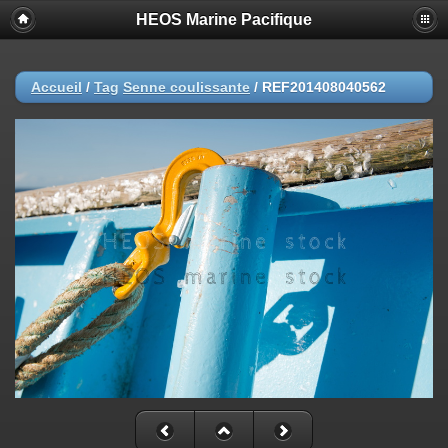
HEOS Marine Pacifique
Accueil
/
Tag
Senne coulissante
/
REF201408040562