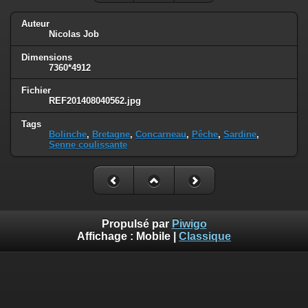
Auteur
Nicolas Job
Dimensions
7360*4912
Fichier
REF201408040562.jpg
Tags
Bolinche
,
Bretagne
,
Concarneau
,
Pêche
,
Sardine
,
Senne coulissante
Propulsé par
Piwigo
Affichage :
Mobile
|
Classique