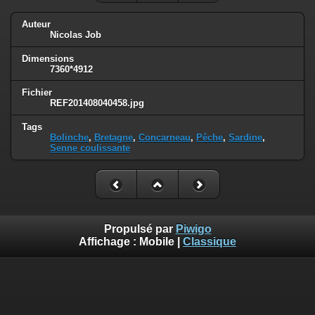
Auteur
Nicolas Job
Dimensions
7360*4912
Fichier
REF201408040458.jpg
Tags
Bolinche
,
Bretagne
,
Concarneau
,
Pêche
,
Sardine
,
Senne coulissante
Propulsé par
Piwigo
Affichage :
Mobile
|
Classique