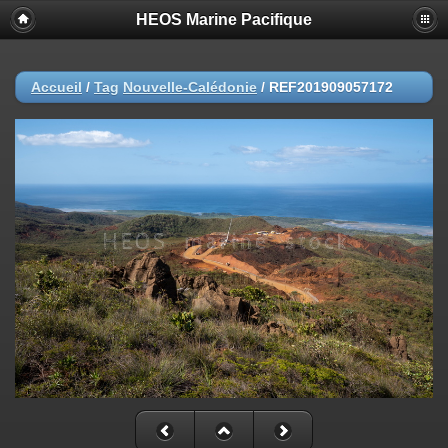
HEOS Marine Pacifique
Accueil
/
Tag
Nouvelle-Calédonie
/
REF201909057172