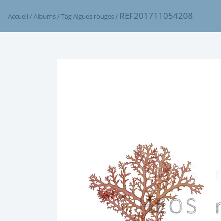
REF201711054208
Accueil
/
Albums
/
Tag
Algues rouges
/