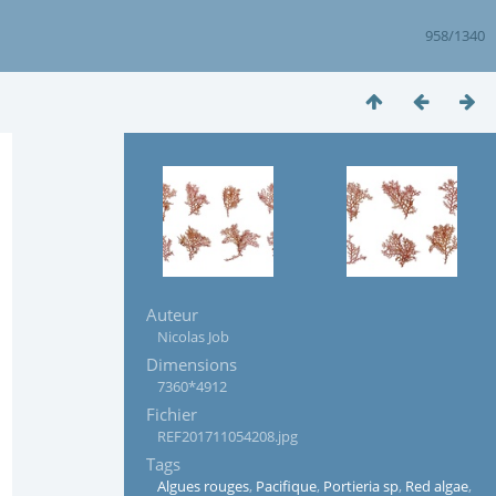
958/1340
Auteur
Nicolas Job
Dimensions
7360*4912
Fichier
REF201711054208.jpg
Tags
Algues rouges
,
Pacifique
,
Portieria sp
,
Red algae
,